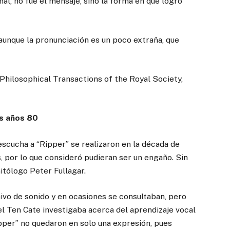
al, no fue el mensaje, sino la forma en que logró
aunque la pronunciación es un poco extraña, que
 Philosophical Transactions of the Royal Society,
os años 80
escucha a “Ripper” se realizaron en la década de
, por lo que consideró pudieran ser un engaño. Sin
itólogo Peter Fullagar.
ivo de sonido y en ocasiones se consultaban, pero
el Ten Cate investigaba acerca del aprendizaje vocal
ipper” no quedaron en solo una expresión, pues