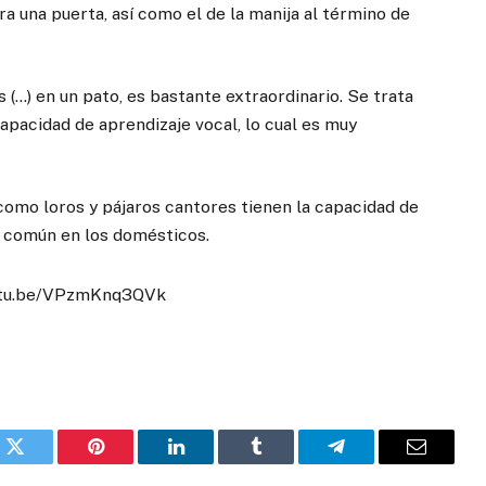
a una puerta, así como el de la manija al término de
 (…) en un pato, es bastante extraordinario. Se trata
apacidad de aprendizaje vocal, lo cual es muy
como loros y pájaros cantores tienen la capacidad de
s común en los domésticos.
outu.be/VPzmKnq3QVk
k
Twitter
Pinterest
LinkedIn
Tumblr
Telegram
Email