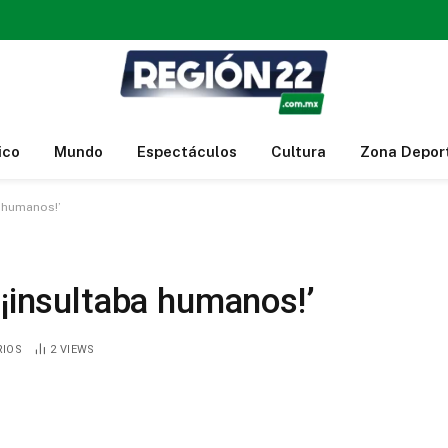
ico
Mundo
Espectáculos
Cultura
Zona Depor
a humanos!’
‘¡insultaba humanos!’
RIOS
2
VIEWS