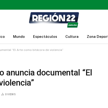
ico
Mundo
Espectáculos
Cultura
Zona Depor
umental “El Arte como bitácora de violencia”
no anuncia documental “El
violencia”
0
VIEWS