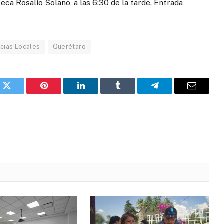
ca Rosalío Solano, a las 6:30 de la tarde. Entrada
icias Locales
Querétaro
k
Twitter
Pinterest
LinkedIn
Tumblr
Telegram
Email