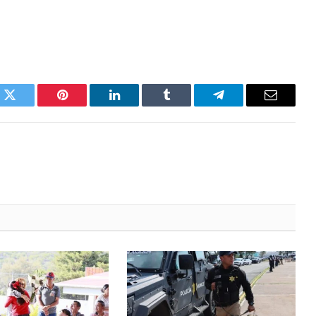
k
Twitter
Pinterest
LinkedIn
Tumblr
Telegram
Email