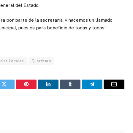
eneral del Estado.
ra por parte de la secretaría, y hacemos un llamado
unicipal, pues es para beneficio de todas y todos”,
icias Locales
Querétaro
k
Twitter
Pinterest
LinkedIn
Tumblr
Telegram
Email