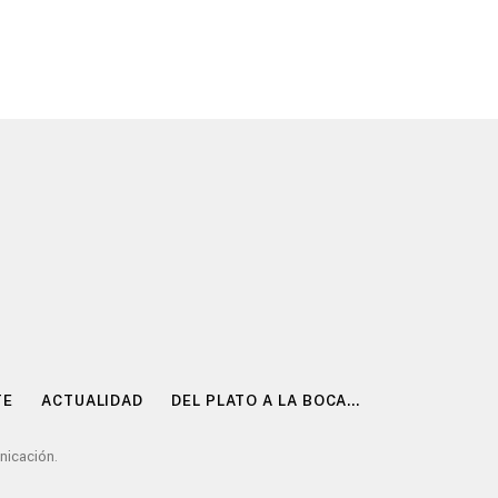
TE
ACTUALIDAD
DEL PLATO A LA BOCA…
nicación
.