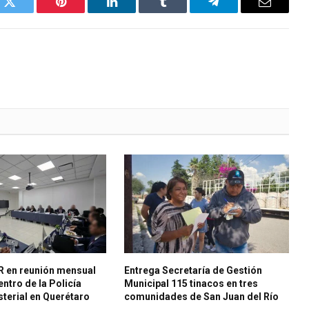
k
Twitter
Pinterest
LinkedIn
Tumblr
Telegram
Email
R en reunión mensual
Entrega Secretaría de Gestión
ntro de la Policía
Municipal 115 tinacos en tres
sterial en Querétaro
comunidades de San Juan del Río