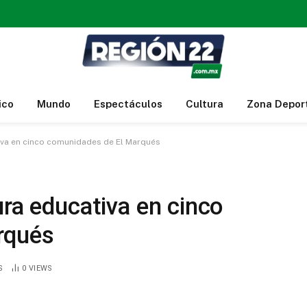
ico
Mundo
Espectáculos
Cultura
Zona Depor
tiva en cinco comunidades de El Marqués
ura educativa en cinco
rqués
S
0
VIEWS