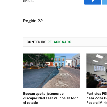
SHARE.
Faceboo
Región 22
CONTENIDO
RELACIONADO
Buscan que tarjetones de
Particioa FG
discapacidad sean válidos en todo
de la Zona Ce
el estado
Federal Mini