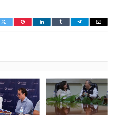
k
Twitter
Pinterest
LinkedIn
Tumblr
Telegram
Email