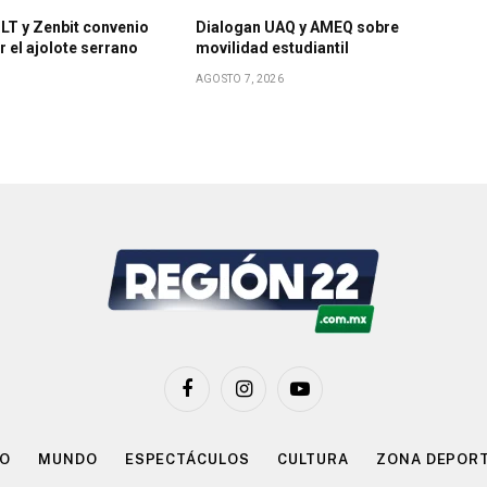
LT y Zenbit convenio
Dialogan UAQ y AMEQ sobre
r el ajolote serrano
movilidad estudiantil
AGOSTO 7, 2026
Facebook
Instagram
YouTube
CO
MUNDO
ESPECTÁCULOS
CULTURA
ZONA DEPOR