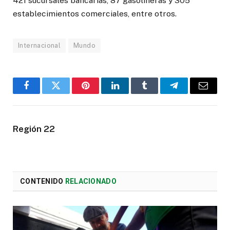
421 sucursales bancarias, 87 gasolineras y 305
establecimientos comerciales, entre otros.
Internacional
Mundo
Facebook
Twitter
Pinterest
LinkedIn
Tumblr
Telegram
Email
Región 22
CONTENIDO
RELACIONADO