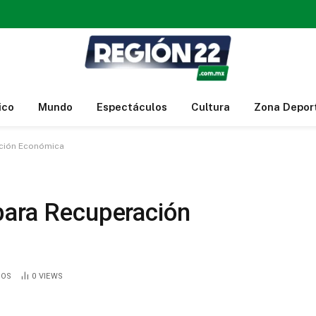
ico
Mundo
Espectáculos
Cultura
Zona Depor
ación Económica
para Recuperación
IOS
0
VIEWS