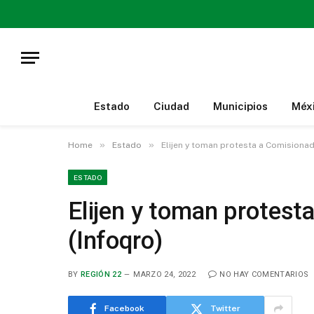
Estado
Ciudad
Municipios
Méx
»
»
Home
Estado
Elijen y toman protesta a Comisionad
ESTADO
Elijen y toman protest
(Infoqro)
BY
REGIÓN 22
MARZO 24, 2022
NO HAY COMENTARIOS
Facebook
Twitter