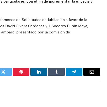
s particulares, con el fin de incrementar la eficacia y
ámenes de Solicitudes de Jubilación a favor de la
os David Olvera Cárdenas y J. Socorro Durán Maya,
e amparo; presentado por la Comisión de
k
Twitter
Pinterest
LinkedIn
Tumblr
Telegram
Email