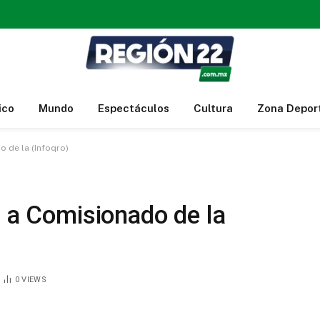
ico
Mundo
Espectáculos
Cultura
Zona Depor
o de la (Infoqro)
a a Comisionado de la
0
VIEWS