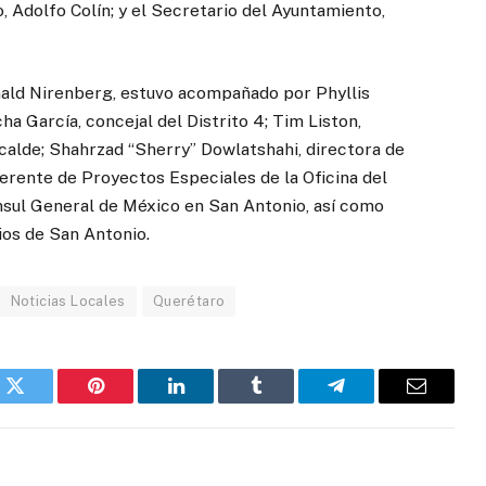
, Adolfo Colín; y el Secretario del Ayuntamiento,
onald Nirenberg, estuvo acompañado por Phyllis
ha García, concejal del Distrito 4; Tim Liston,
alcalde; Shahrzad “Sherry” Dowlatshahi, directora de
rente de Proyectos Especiales de la Oficina del
ónsul General de México en San Antonio, así como
ios de San Antonio.
Noticias Locales
Querétaro
k
Twitter
Pinterest
LinkedIn
Tumblr
Telegram
Email